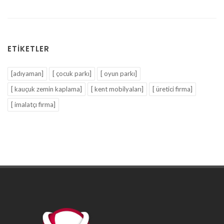
ETIKETLER
[adıyaman]
[ çocuk parkı]
[ oyun parkı]
[ kauçuk zemin kaplama]
[ kent mobilyaları]
[ üretici firma]
[ imalatçı firma]