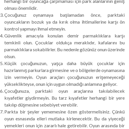
herhangi bir oyuncağa çarpmaması için park alanlarının geniş
olması önemlidir.
Çocuğunuz oynamaya başlamadan önce, parktaki
oyuncakların bozuk ya da kırık olma ihtimallerine karşı ön
kontrol yapmayı ihmal etmeyin.
Güvenlik amacıyla konulan demir parmaklıklara karşı
temkinli olun. Çocuklar oldukça meraklıdır, kafalarını bu
parmaklıklara sokabilirler. Bu nedenle gözünüz onun üzerinde
olsun.
Küçük çocuğunuzun, yaşça daha büyük çocuklar için
hazırlanmış parkurlara girmesine ve o bölgelerde oynamasına
izin vermeyin. Oyun araçları çocuğunuzun erişemeyeceği
yükseklikteyse, onun için uygun olmadığı anlamına geliyor.
Çocuğunuza, parktaki oyun araçlarına takılabilecek
kıyafetler giydirmeyin. Bu tarz kıyafetler herhangi bir yere
takılıp düşmesine sebebiyet verebilir.
Parkta bir şeyler yememesine özen göstermelisiniz. Çünkü
oyun esnasında elleri mutlaka kirlenecektir. Bu da yiyeceği
yemekleri onun için zararlı hale getirebilir. Oyun arasında bir