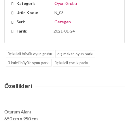
Kategori:
Oyun Grubu
Ürün Kodu:
N_03
Seri:
Gezegen
Tarih:
2021-01-24
üç kuleli büyük oyun grubu
dış mekan oyun parkı
3 kuleli büyük oyun parkı
üç kuleli çocuk parkı
Özellikleri
Oturum Alanı
650 cm x 950 cm